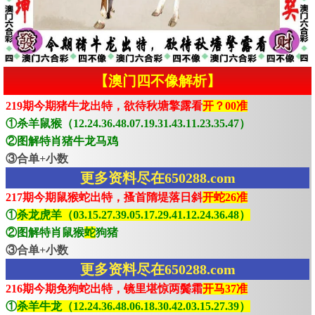
【澳门四不像解析】
219期今期猪牛龙出特，欲待秋塘擎露看
开？00准
①杀羊鼠猴（12.24.36.48.07.19.31.43.11.23.35.47）
②图解特肖猪牛龙马鸡
③合单+小数
更多资料尽在650288.com
217期今期鼠猴蛇出特，搔首隋堤落日斜
开蛇26准
①
杀龙虎羊（03.15.27.39.05.17.29.41.12.24.36.48）
②图解特肖鼠猴
蛇
狗猪
③合单+小数
更多资料尽在650288.com
216期今期免狗蛇出特，镜里堪惊两鬓霜
开马37准
①
杀羊牛龙（12.24.36.48.06.18.30.42.03.15.27.39）