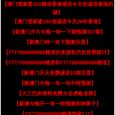
【澳门管家婆100精准香港谜语今天的谜语香港的
谜】
【澳门管家婆100准谜语今天26年香港】
【新澳门开六今晚一特一下期预测327期】
【新奥门特一肖下预测百度】
【7777888888888精准的来源和历史背景探讨】
【7777788888888精准和7777888888888精准】
【新澳门天天免费谜语10期百度】
【新澳门今晚一肖一马中特预测】
【大三巴的资料免费大全虎略龙韬】
【新澳今晚开一肖一特预测和神算子】
【7777788888888精准管家112】