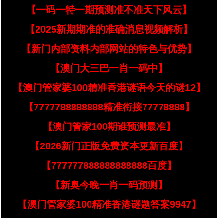
【一码一特一期预测准不准天下风云】
【2025新期期准的准确消息视频解析】
【新门内部资料内部网站的特色与优势】
【澳门大三巴一肖一码中】
【澳门管家婆100精准香港谜语今天的谜12】
【7777788888888精准衔接77778888】
【澳门管家100期谁预测最准】
【2026新门正版免费资本更新百度】
【777777888888888888百度】
【新奥今晚一肖一码预测】
【澳门管家婆100精准香港谜题答案9947】