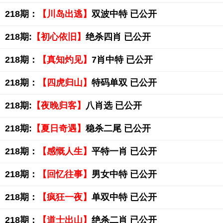
218期：
【川岛出逃】
双波中特 已公开
218期:
【初心依旧】
绝杀四肖 已公开
218期：
【真知灼见】
7肖中特 已公开
218期：
【四虎归山】
特码单双 已公开
218期:
【夜晚归客】
八肖选 已公开
218期:
【夏日奇遇】
稳杀二尾 已公开
218期：
【感慨人生】
平特一肖 已公开
218期：
【回忆往事】
男女中特 已公开
218期：
【疯狂一夜】
单双中特 已公开
218期：
【道士出山】
绝杀二肖 已公开