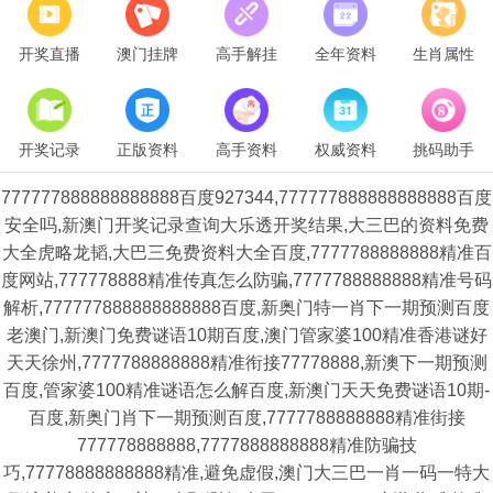
开奖直播
澳门挂牌
高手解挂
全年资料
生肖属性
开奖记录
正版资料
高手资料
权威资料
挑码助手
777777888888888888百度927344,777777888888888888百度
安全吗,新澳门开奖记录查询大乐透开奖结果,大三巴的资料免费
大全虎略龙韬,大巴三免费资料大全百度,7777788888888精准百
度网站,777778888精准传真怎么防骗,7777788888888精准号码
解析,777777888888888888百度,新奥门特一肖下一期预测百度
老澳门,新澳门免费谜语10期百度,澳门管家婆100精准香港谜好
天天徐州,7777788888888精准衔接77778888,新澳下一期预测
百度,管家婆100精准谜语怎么解百度,新澳门天天免费谜语10期-
百度,新奥门肖下一期预测百度,7777788888888精准街接
777778888888,7777888888888精准防骗技
巧,77778888888888精准,避免虚假,澳门大三巴一肖一码一特大