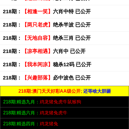
218期：
【相逢一笑】
六肖中特 已公开
218期：
【两只老虎】
绝杀半波 已公开
218期：
【无地自容】
绝杀三肖 已公开
218期：
【凉亭相遇】
六肖中 已公开
218期：
【我本闲凉】
稳杀12码 已公开
218期：
【兴趣部落】
必中波色 已公开
218期:澳门天天好彩AA级公开;
还等啥大胆砸
218期:精选九肖：
鸡龙猪兔虎牛鼠猴狗
218期:精选六肖：
鸡龙猪兔虎牛
218期:精选四肖：
鸡龙猪兔