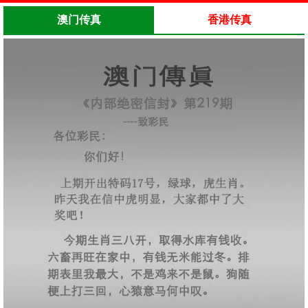
澳门传真
香港传真