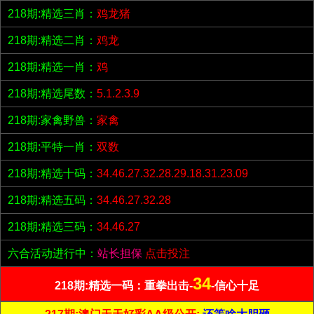
218期:精选三肖：
鸡龙猪
218期:精选二肖：
鸡龙
218期:精选一肖：
鸡
218期:精选尾数：
5.1.2.3.9
218期:家禽野兽：
家禽
218期:平特一肖：
双数
218期:精选十码：
34.46.27.32.28.29.18.31.23.09
218期:精选五码：
34.46.27.32.28
218期:精选三码：
34.46.27
六合活动进行中：
站长担保
点击投注
34
218期:精选一码：重拳出击-
-信心十足