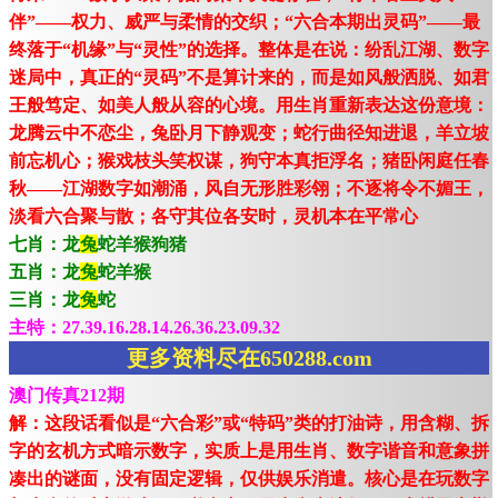
伴”——权力、威严与柔情的交织；“六合本期出灵码”——最
终落于“机缘”与“灵性”的选择。整体是在说：纷乱江湖、数字
迷局中，真正的“灵码”不是算计来的，而是如风般洒脱、如君
王般笃定、如美人般从容的心境。用生肖重新表达这份意境：
龙腾云中不恋尘，兔卧月下静观变；蛇行曲径知进退，羊立坡
前忘机心；猴戏枝头笑权谋，狗守本真拒浮名；猪卧闲庭任春
秋——江湖数字如潮涌，风自无形胜彩翎；不逐将令不媚王，
淡看六合聚与散；各守其位各安时，灵机本在平常心
七肖：龙
兔
蛇羊猴狗猪
五肖：龙
兔
蛇羊猴
三肖：龙
兔
蛇
主特：27.39.16.28.14.26.36.23.09.32
更多资料尽在650288.com
澳门传真212期
解：这段话看似是“六合彩”或“特码”类的打油诗，用含糊、拆
字的玄机方式暗示数字，实质上是用生肖、数字谐音和意象拼
凑出的谜面，没有固定逻辑，仅供娱乐消遣。核心是在玩数字